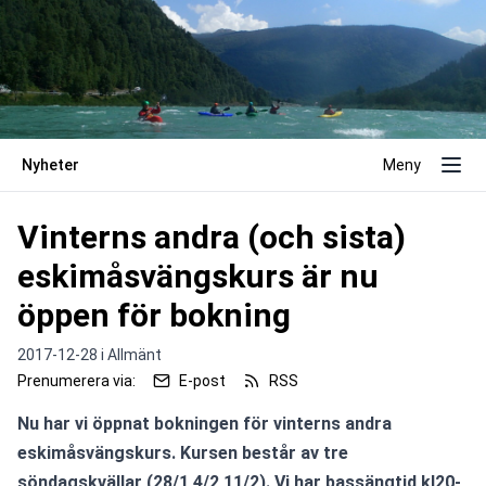
Nyheter
Meny
Vinterns andra (och sista)
eskimåsvängskurs är nu
öppen för bokning
2017-12-28 i
Allmänt
Prenumerera via:
E-post
RSS
Nu har vi öppnat bokningen för vinterns andra 
eskimåsvängskurs. Kursen består av tre 
söndagskvällar (28/1,4/2,11/2). Vi har bassängtid kl20-