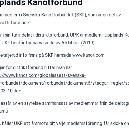
plands Kanotförbund
r medlem i Svenska Kanotförbundet (SKF), som är en del av 
drottsförbundet.
r i sin tur indelat i distriktsförbund. UPK är medlem i Upplands K
. UKF består för närvarande av 6 klubbar (2019).
etaljerad info finns på SKF hemsida 
www.kanot.com
.
ar för distriktförbund hittar man här.
s://www.kanot.com/globalassets/svenska-
forbundet/dokument/forbundet/dokument6/stadgar--regler/sd
-03-10.doc
estår av en styrelse sammansatt av medlemmar från de deltag
arna.
s håller UKF ett årsmöte dit varje medlemsförening får skicka o