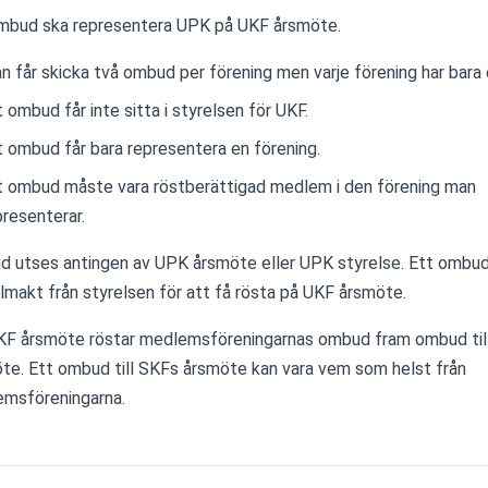
mbud ska representera UPK på UKF årsmöte.
n får skicka två ombud per förening men varje förening har bara 
t ombud får inte sitta i styrelsen för UKF.
t ombud får bara representera en förening.
t ombud måste vara röstberättigad medlem i den förening man 
presenterar.
 utses antingen av UPK årsmöte eller UPK styrelse. Ett ombud
llmakt från styrelsen för att få rösta på UKF årsmöte.
KF årsmöte röstar medlemsföreningarnas ombud fram ombud till
te. Ett ombud till SKFs årsmöte kan vara vem som helst från 
msföreningarna.