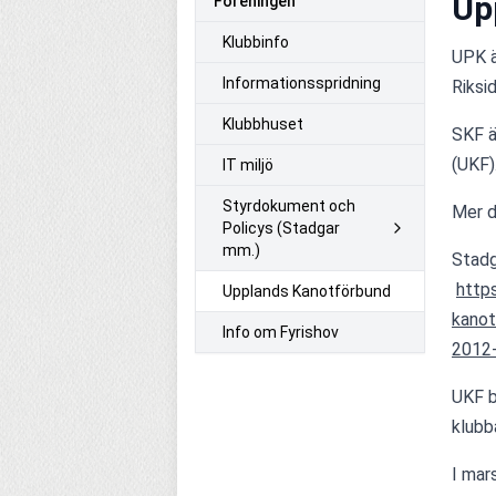
Up
Föreningen
Klubbinfo
UPK ä
Informationsspridning
Riksi
Klubbhuset
SKF ä
(UKF)
IT miljö
Styrdokument och
Mer d
Policys (Stadgar
mm.)
Stadg
http
Upplands Kanotförbund
kanot
Info om Fyrishov
2012
UKF b
klubb
I mar