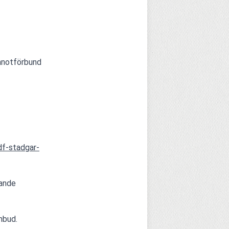
anotförbund 
f-stadgar-
ande 
mbud.