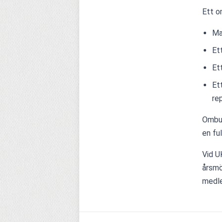
Ett o
Ma
Et
Et
Et
re
Ombud
en fu
Vid U
årsmö
medle